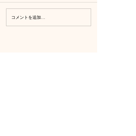
コメントを追加…
​トップページ
園について
› 園の概要
› 理念・方針
› 6つの特色
​› 一日の流れ
​› 年間行事
​› アクセス
​› 関連施設
入園案内
特別保育事業