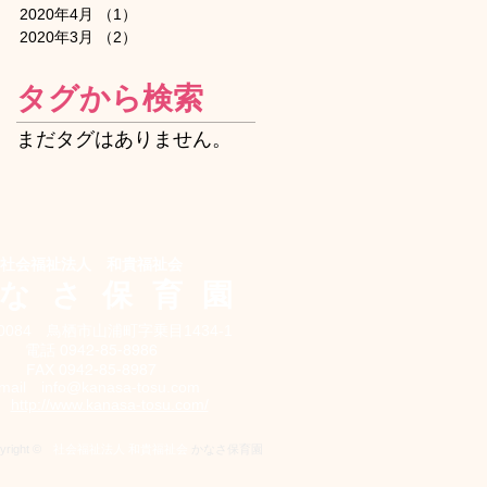
2020年4月
（1）
1件の記事
2020年3月
（2）
2件の記事
タグから検索
まだタグはありません。
社会福祉法人 和貴福祉会
なさ保育
園
-0084 鳥栖市山浦町字乗目1434-1
電話 0942-85-8986
FAX 0942-85-8987
-mail
info@kanasa-tosu.com
P
http://www.kanasa-tosu.com/
yright ©
社会福祉法人 和貴福祉会
かなさ保育園