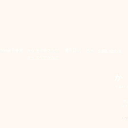
特別保育事業
​かなさ児童クラブ
保育日記
求人
お問い合わせ
キッズケアかなさ
か
〒841
E
H
Cop