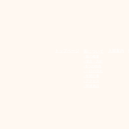
​トップページ
入園案内
園について
› 園の概要
› 理念・方針
› 6つの特色
​› 一日の流れ
​› 年間行事
​› アクセス
​› 関連施設