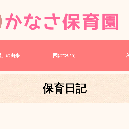
園」の由来
園について
保育日記