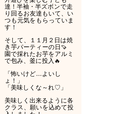
達！半袖・半ズボンで走
り回るお友達もいて、い
つも元気をもらっていま
す！
そして、１１月２日は焼
き芋パーティーの日🍠
園で採れたお芋をアルミ
で包み、釜に投入🔥
「怖いけど…よいし
ょ！」
「美味しくな～れ♡」
美味しく出来るように各
クラス、願いを込めて投