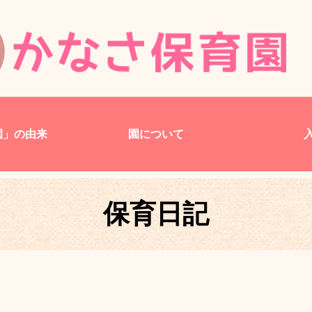
園」の由来
園について
保育日記