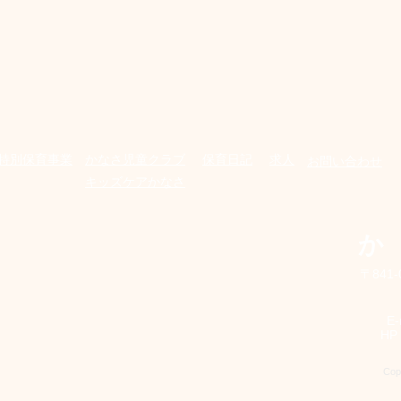
特別保育事業
​かなさ児童クラブ
保育日記
求人
お問い合わせ
キッズケアかなさ
か
〒841
E
H
Cop