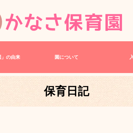
園」の由来
園について
保育日記