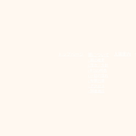
​トップページ
入園案内
園について
› 園の概要
› 理念・方針
› 6つの特色
​› 一日の流れ
​› 年間行事
​› アクセス
​› 関連施設