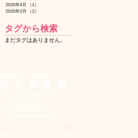
2020年4月
（1）
1件の記事
2020年3月
（2）
2件の記事
タグから検索
まだタグはありません。
社会福祉法人 和貴福祉会
なさ保育
園
-0084 鳥栖市山浦町字乗目1434-1
電話 0942-85-8986
FAX 0942-85-8987
-mail
info@kanasa-tosu.com
P
http://www.kanasa-tosu.com/
yright ©
社会福祉法人 和貴福祉会
かなさ保育園