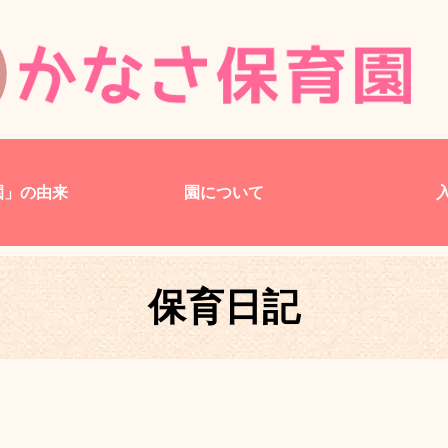
園」の由来
園について
保育日記