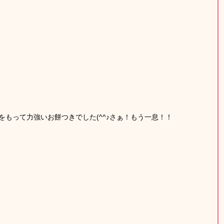
もって力強いお餅つきでした(^^♪さぁ！もう一息！！