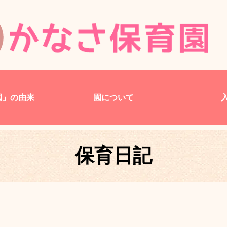
園」の由来
園について
保育日記