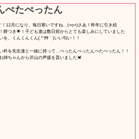
んぺたぺったん
です！12月になり、毎日寒いですね…(+o+)さあ！昨年に引き続　　
！餅つき🌟！子ども達は数日前からとても楽しみにしていました
を、くんくんくん( *´艸｀)いい匂い！！　
い杵を先生達と一緒に持って…ぺったんぺったんぺたぺったん！！
お姉ちゃんから沢山の声援を貰いました💓