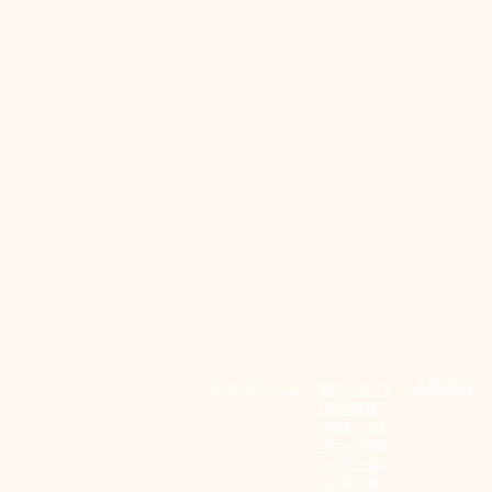
​トップページ
入園案内
園について
› 園の概要
› 理念・方針
› 6つの特色
​› 一日の流れ
​› 年間行事