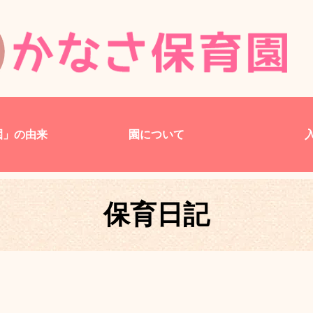
園」の由来
園について
保育日記