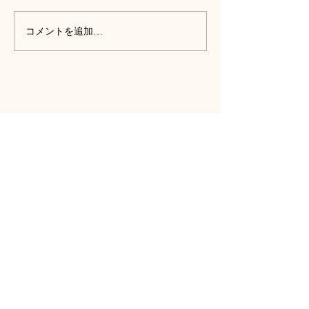
コメントを追加…
​トップページ
園について
› 園の概要
› 理念・方針
› 6つの特色
​› 一日の流れ
​› 年間行事
​› アクセス
​› 関連施設
入園案内
特別保育事業
​かなさ児童クラブ