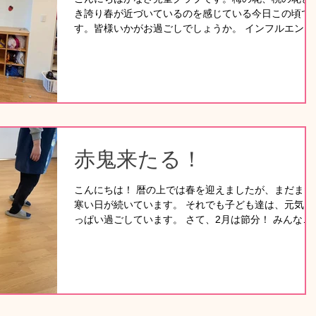
き誇り春が近づいているのを感じている今日この頃で
倦怠感が強く体調が安定しないお子さんも多く、室内
す。皆様いかがお過ごしでしょうか。 インフルエン
ゆっくりと過ごす時間が中心でした。 後半はインフル
ザ、胃腸炎等の感染症が流行っているので、子ども達
エンザB型のお子さんの利用が多く、利用者全員が同
は手洗い、うがいの声掛けをしています。 二月は壁に
疾患という日もありました。2日連続で利用されるお
鬼の面を貼り付け、鬼に向かって「鬼は～外、福は～
さんも多く、体調の様子を見ながら一緒に遊ぶ姿も見
内」といつもの声より大きな声で投げていました。 三
れました。 制作では、節分やバレンタイン、お雛様な
月は桃の節句。みんなでお雛様、お内裏様を折り紙で
ど季節を感じられる活動を楽しみました。 折り紙遊び
りました。🎎 初めは出来なーい、わからなーいと言っ
では、紙飛行
てた子ども達も慣れてきた途端に「簡単だった♥」と
る喜びを感じ取っていました。 毎月いろんな体験をし
赤鬼来たる！
て楽しんでいます。また、更新します。
こんにちは！ 暦の上では春を迎えましたが、まだまだ
寒い日が続いています。 それでも子ども達は、元気い
っぱい過ごしています。 さて、2月は節分！ みんなで
豆まきです！ 子どもたちはそれぞれ思い思いに鬼のお
面を製作し、色や表情にこだわった個性豊かなお面が
成！ 当日は赤鬼が登場すると、驚いて思わず保育者の
そばに集まる子や、少し後ずさりする子の姿も見られ
したが、勇気を出して、カラーボールを一生懸命投げ
姿がとても印象的でした。中には、笑顔で楽しみなが