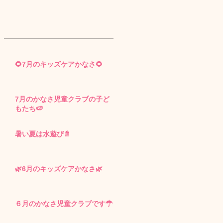
作
ま
開
の
さ
🌻7月のキッズケアかなさ🌻
改
る
7月のかなさ児童クラブの子ど
もたち🍉
。
暑い夏は水遊び🚿
🌿6月のキッズケアかなさ🌿
６月のかなさ児童クラブです☂