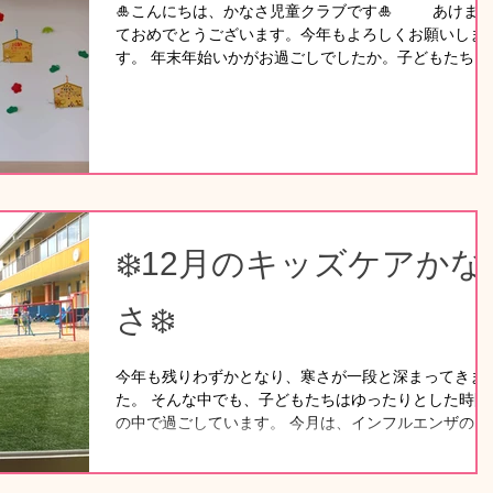
🎍こんにちは、かなさ児童クラブです🎍 あけま
い！」の大きな声とともに一本奪取!!月組、太陽組に
ておめでとうございます。今年もよろしくお願いしま
るにつれてその声は大きく、動きは早くなります。成
す。 年末年始いかがお過ごしでしたか。子どもたち
を感じられる一瞬です。 取った枚数に目が行きがちで
は、冬休みに入り元気に過ごしていました。 12月は、
すが、同じチームのみんなと協力し、最後までやり遂
クリスマス、餅つきの準備、凧作り、クッキー作り等
た一体感はかけがいのない保育園生活の大事な思い出
事がたくさんあり楽しみましたよ🍪 〇冬休みの子ども
して胸に刻まれたことと思います。 お忙しい中ご参加
たちの様子。朝の会に漢字遊び、園外散歩、初詣等を
いただ
しみました。⛩ 年が明け、子どもたちは、元気に登園
し、宿題を済ませて園庭で遊んでいます。 また、更新
します。
❄️12月のキッズケアかな
さ❄️
今年も残りわずかとなり、寒さが一段と深まってきま
た。 そんな中でも、子どもたちはゆったりとした時間
の中で過ごしています。 今月は、インフルエンザのお
子さんの利用が多い月となりました。 利用基準により
発症から4日目以降のご利用となるため、来室された
には体調も落ち着いているお子さんがほとんどでした