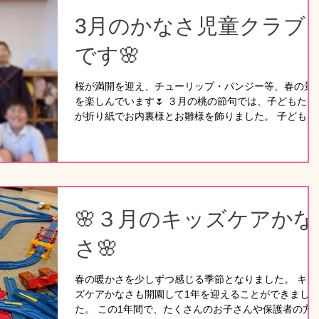
3月のかなさ児童クラブ
です🌸
桜が満開を迎え、チューリップ・パンジー等、春の景
を楽しんでいます🌷 ３月の桃の節句では、子どもたち
が折り紙でお内裏様とお雛様を飾りました。 子どもた
ちは進級にあたりドキドキ。 ２年生に進級する１年生
は、黄色いランドセルカバーを外し、帰りも集団下校
はなくなります。 ちょっぴりお兄さん・お姉さんにな
った姿が目に浮かびます😊 学校から一年間の絵画を持
ち帰りました。 手提げには、たくさんの作品が入って
いました。 帰ってくるなり「みてみて！」「この絵は
🌸３月のキッズケアかな
遊びに行った時の絵だよ」など、子どもたちは次々に
品の話を聞かせてくれました。 学童の部屋に、新入学
さ🌸
のお子さんをお迎えするウェルカムボードを作りまし
🌸 また更新します。
春の暖かさを少しずつ感じる季節となりました。 キッ
ズケアかなさも開園して1年を迎えることができまし
た。 この1年間で、たくさんのお子さんや保護者の方