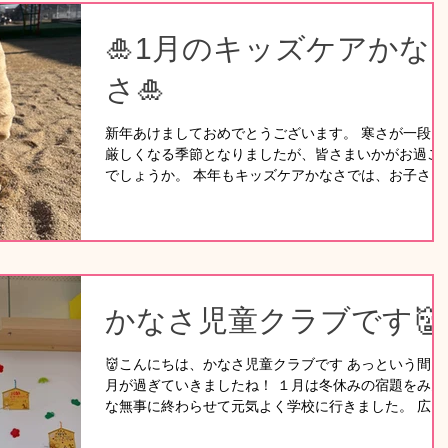
鬼に向かっていくたくましい姿も見られました。 「お
にはそと！ふくはうち！」と元気な掛け声も聞かれ、
🎍1月のキッズケアかな
だちと一緒に行事の雰囲気を味わいながら赤鬼退治す
ことができました😆 節分の行事を通して、日本の伝統
さ🎍
に触れながら、心の中の「泣き虫鬼」や「怒りんぼ鬼
を追い出せたかな？！ とっても楽しい時間となりまし
新年あけましておめでとうございます。 寒さが一段と
た♪ また更新します(*^-^*)
厳しくなる季節となりましたが、皆さまいかがお過ご
でしょうか。 本年もキッズケアかなさでは、お子さん
一人ひとりの体調や気持ちに寄り添いながら、安心し
過ごせる環境づくりに努めてまいります。 どうぞよろ
しくお願いいたします。 今月は、インフルエンザA型
B型、胃腸炎、上気道炎、気管支炎、溶連菌感染症な
でのご利用がありました。 発熱に加え、鼻水や咳の症
状が強いお子さんが多く、また、嘔吐や下痢、発熱、
かなさ児童クラブです👹
欲低下などの症状がみられる胃腸炎のお子さんの利用
多くありました。 保育室では、加湿器や空気清浄機を
👹こんにちは、かなさ児童クラブです あっという間に
フル稼働し、こまめな換気とともに、おもちゃや室内
月が過ぎていきましたね！ １月は冬休みの宿題をみん
消毒を徹底するなど、感染対策を行っています。 隔離
な無事に終わらせて元気よく学校に行きました。 広い
が必要な感染症が多く、また咳や鼻水、胃腸炎の症状
園庭では凧揚げ、鉄棒等を楽しみ、寒くなるとエアー
あるお子さんが多いため、今月はほとんどのお子さん
ットで身体を温め、元気に過ごしました！ 2月は寒い