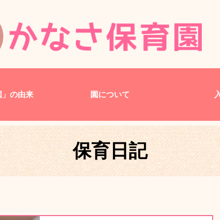
園」の由来
園について
保育日記