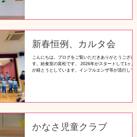
個室で一日を過ごしていただきました。 お部屋では、
が続きますが、楽しみもたくさんある月でもあります
体調に合わせて好きなおもちゃでゆったりと遊びなが
😊 3日の節分の日には、豆まきを楽しみ、今年は南南
過ごしています。 また、気分転換として制作を取り入
を向いて恵方巻き食べます。 お子様とご一緒に恵方巻
れたり、体調が落ち着いている時には短時間の園庭散
き作りから楽しんでみてはいかがでしょうか。 また、
を行うな
14日のバレンタインデーは、簡単なクッキー🍪や、マ
フィンを焼いて大切な方にプレゼントするのも楽しみ
新春恒例、カルタ会
一つになりますよね🍫 また更新します。
こんにちは。ブログをご覧いただきありがとうござい
す。給食室の富松です。 2026年がスタートして1ヶ月
が経とうとしています。インフルエンザ等が流行して
ますが、 体調はいかがですか？園児のみんなはとても
元気で寒さ知らず！来るマラソン大会に向けて、練習
励んでいます。 新春一発目、かなさ秋桜保育園との合
同行事、カルタ会が行われました。 太陽組は最後のカ
ルタ会。毎日少しずつ練習をしていました。月組、星
も太陽組のお兄さんお姉さんの姿に 憧れの気持ちを抱
き、時には教えてもらいながら本番を迎えました。 保
護者の皆さんに見守られ、緊張感が高まる中始まりま
かなさ児童クラブ
た。 特に星組は初めてで、こわばった表情が印象的で
した。札を読まれると、さらに真剣な表情になり「は