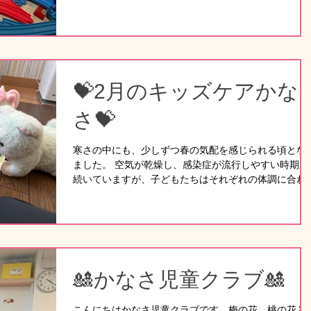
の出会いがあり、これまでに300人を超えるお子さん
ご利用いただきました。 今年度1年間を通して、私たち
職員も慣れないことが多く、至らない点やご迷惑をお
けしてしまったこともあったかもしれません。 そのよ
うな中でも、温かくご理解いただき本当にありがとう
ざいました。 新しい年度も、子どもたちの笑顔を大切
💝2月のキッズケアかな
にしながら、楽しい時間を一緒に過ごしていけたらと
っています。 体調がすぐれない中でも、慣れない場所
さ💝
で頑張って過ごす子どもたちの姿や、保育室で見せて
れる笑顔、何気ないお話に、私たち職員も日々癒され
寒さの中にも、少しずつ春の気配を感じられる頃とな
気をもらっています。 今月は、インフルエンザB、溶連
ました。 空気が乾燥し、感染症が流行しやすい時期が
菌感染症、咽頭炎、上気道炎などでのご利用がありま
続いていますが、子どもたちはそれぞれの体調に合わ
た。 インフルエンザの流行は少し落ち着いてきました
ながら過ごしています。 今月は、インフルエンザB型
が、溶連菌や咽頭炎などで数日続く高熱や、嘔吐、食
胃腸炎・咽頭炎・アデノウイルス・気管支炎など、さ
低下などきつい症状のお子さんも多く見られました。
ざまな感染症でのご利用がありました。 特にインフル
保育室では、春らしい制作を楽しんだ
エンザB型での利用が多く、発熱に加え、咳や鼻水、
腸症状がみられるお子さんもいました。 インフルエン
ザ流行の影響で利用に関するお問い合わせも非常に多
🎎かなさ児童クラブ🎎
く、利用予定であっても、その後ご家族へ感染が広が
り、キャンセルとなるケースも多くありました。 今月
こんにちはかなさ児童クラブです。梅の花、桃の花と
前半は、気管支炎や胃腸炎などで高熱が続いたり、咳