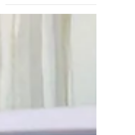
利用は急性気管支炎や急性上気道炎、伝染性紅斑
(りんご病）、マイコプラズマ肺炎のお子さまがい
らっしゃいましたが、全体的には 利用者が少な
く、保育室はゆったりとした時間が流れていまし
た。 保育室では、秋の制作を楽しみ、色とりどり
の作品が並んでいます🍁 🌿涼しくなったことで、
園庭へお散歩に出たり、花壇の水やりを一緒に楽
しんだりすることも増えてきました。 子どもたち
の体調に合わせて無理のない範囲で外の空気に触
れることで、ほっとできるアットホームな時間を
過ごしています。 さらに園庭では、かなさ保育園
の子どもたちが運動会の練習をしている姿も見ら
れました。 病児保育のお子さまたちは窓越しに真
剣な表情で練習を見守り、その様子に刺激を受け
ているようでした。 これから冬に向けて、感染症
が流行しやすい季節を迎えます。急な体調不良に
も安心してご利用いただけるよう 病児保育の事前
登録をぜひお早めにお願いいたします。