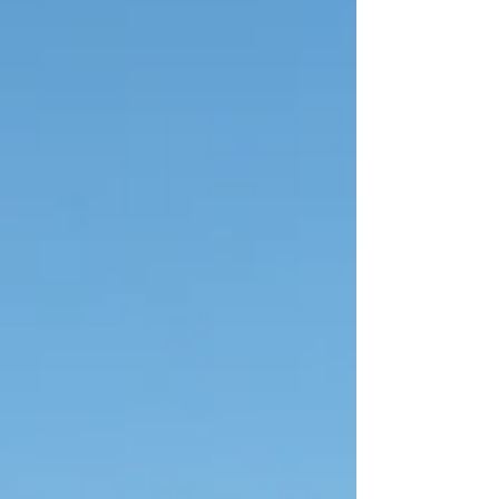
ターの折り紙にも挑戦。 最近はYouTubeで人気の
キャラクターのリクエストが増えていて、スタッ
フは「流行りについていくのが大変…！」 と嬉し
い悲鳴をあげています。 子どもたちの「これ作っ
て！」の声に応える時間は、いつも笑顔と驚きに
あふれています。 園庭では、夏休みの学童のお兄
さん・お姉さんたちが元気いっぱいに遊ぶ姿が見
られ、一緒に遊ぶかなさ保育園の子 どもたちも毎
日とても楽しそうでした。 また、学童の子が窓越
しにお話しに来てくれることもあり、病児保育の
お子さまたちも嬉しそう