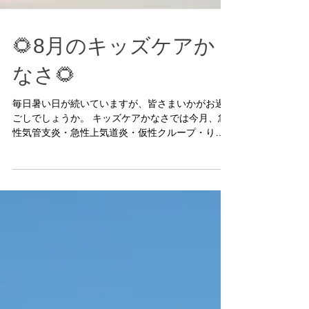
🌻8月のキッズケアか
なさ🌻
毎日暑い日が続いていますが、皆さまいかがお過
ごしでしょうか。 キッズケアかなさでは今月、急
性気管支炎・急性上気道炎・仮性クループ・りん
ご病などでのご利用がありました。 まだまだ暑い
日が続きますので、体調に気をつけてお過ごし下
さい。 保育室では、ブロックやおままごとでのん
びりと遊んだり、体調の良い時には2階のホールで
軽く身体を動かして楽 しんだりしています。 それ
ぞれの体調に合わせ、無理のない活動を心がけて
います。 制作では、シール貼りや好きなキャラク